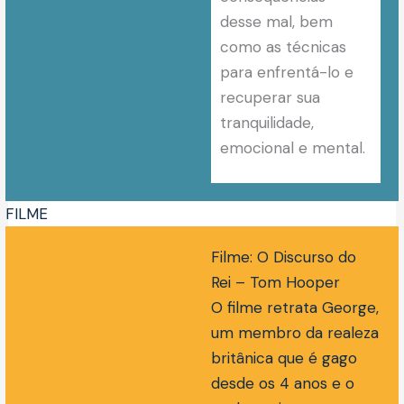
desse mal, bem
como as técnicas
para enfrentá-lo e
recuperar sua
tranquilidade,
emocional e mental.
FILME
Filme: O Discurso do
Rei – Tom Hooper
O filme retrata George,
um membro da realeza
britânica que é gago
desde os 4 anos e o