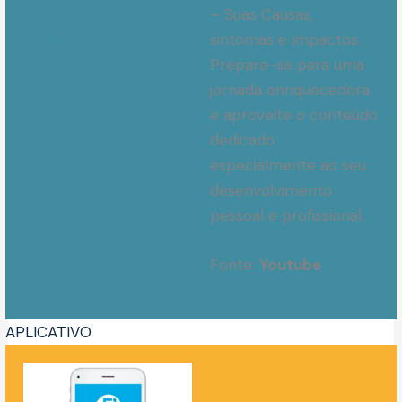
Clique na imagem e
– Suas Causas,
assista ao vídeo!
sintomas e impactos.
Prepare-se para uma
jornada enriquecedora
e aproveite o conteúdo
dedicado
especialmente ao seu
desenvolvimento
pessoal e profissional.
Fonte:
Youtube
APLICATIVO