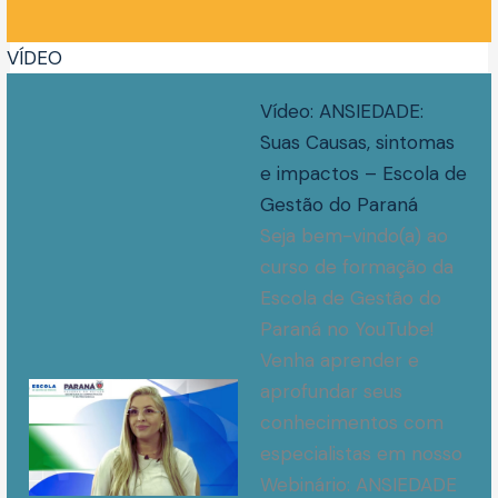
VÍDEO
Vídeo: ANSIEDADE:
Suas Causas, sintomas
e impactos – Escola de
Gestão do Paraná
Seja bem-vindo(a) ao
curso de formação da
Escola de Gestão do
Paraná no YouTube!
Venha aprender e
aprofundar seus
conhecimentos com
especialistas em nosso
Webinário: ANSIEDADE